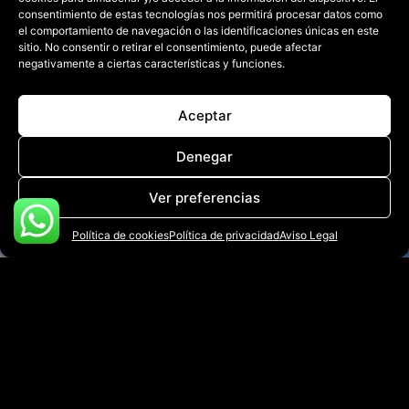
consentimiento de estas tecnologías nos permitirá procesar datos como
el comportamiento de navegación o las identificaciones únicas en este
sitio. No consentir o retirar el consentimiento, puede afectar
negativamente a ciertas características y funciones.
Aceptar
Denegar
Ver preferencias
Política de cookies
Política de privacidad
Aviso Legal
SERVICIOS
En Kaizen, nos especializamos en ofrecer una gama
completa de servicios para deportistas diseñados
para mejorar tu rendimiento deportivo. Desde clases
especializadas en pádel hasta entrenamiento físico
y eventos, ¡Estamos aquí para llevar tu juego al
VER SERVICIOS GENERALES
siguiente nivel!